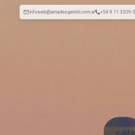
infoweb@amadeogentili.com.ar
+54 9 11 3209